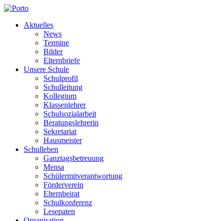
Aktuelles
News
Termine
Bilder
Elternbriefe
Unsere Schule
Schulprofil
Schulleitung
Kollegium
Klassenlehrer
Schulsozialarbeit
Beratungslehrerin
Sekretariat
Hausmeister
Schulleben
Ganztagsbetreuung
Mensa
Schülermitverantwortung
Förderverein
Elternbeirat
Schulkonferenz
Lesepaten
Organisation